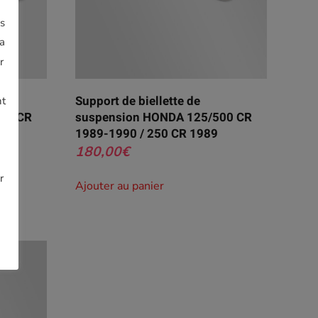
us
la
r
Support de biellette de
nt
50 CR
suspension HONDA 125/500 CR
1989-1990 / 250 CR 1989
180,00
€
r
Ajouter au panier