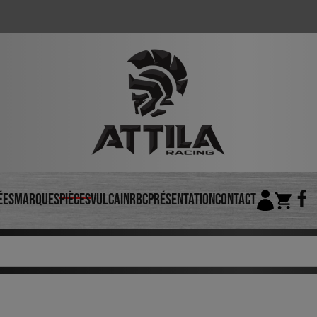
ées
Marques
Pièces
VULCAIN
RBC
Présentation
Contact