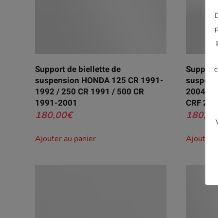
D
p
Support de biellette de
Support 
c
suspension HONDA 125 CR 1991-
suspens
1992 / 250 CR 1991 / 500 CR
2004 / 
1991-2001
CRF 200
180,00
€
180,00
Ajouter au panier
Ajouter 