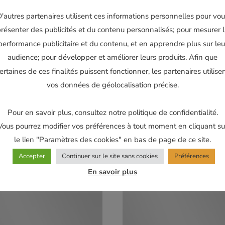
'autres partenaires utilisent ces informations personnelles pour vo
résenter des publicités et du contenu personnalisés; pour mesurer 
performance publicitaire et du contenu, et en apprendre plus sur leu
audience; pour développer et améliorer leurs produits. Afin que
de biellette de
Support de biellette de
ertaines de ces finalités puissent fonctionner, les partenaires utilise
ion HONDA 125 CR 2002-
suspension HONDA 125/2
vos données de géolocalisation précise.
250 CR 2002-2007 / 250
1998-1999
4-2005
180,00
€
Pour en savoir plus, consultez notre politique de confidentialité.
€
Vous pourrez modifier vos préférences à tout moment en cliquant su
Ajouter au panier
le lien "Paramètres des cookies" en bas de page de ce site.
au panier
Accepter
Continuer sur le site sans cookies
Préférences
En savoir plus