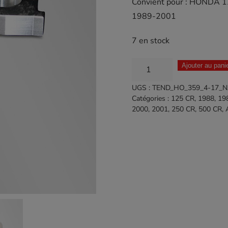
Convient pour : HONDA 
1989-2001
7 en stock
quantité
Ajouter au pani
de
UGS :
TEND_HO_359_4-17_
Tendeurs
Catégories :
125 CR
,
1988
,
19
de
2000
,
2001
,
250 CR
,
500 CR
,
chaine
HONDA
125
CR
1989-
1992
/
250