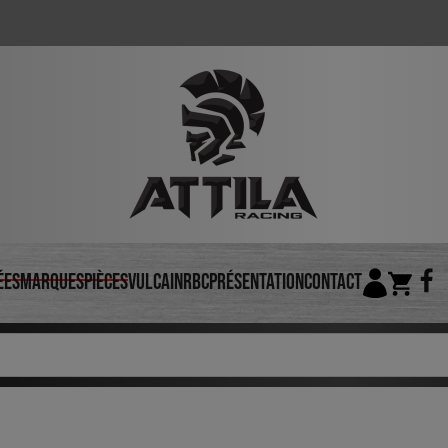
ées
Marques
Pièces
VULCAIN
RBC
Présentation
Contact