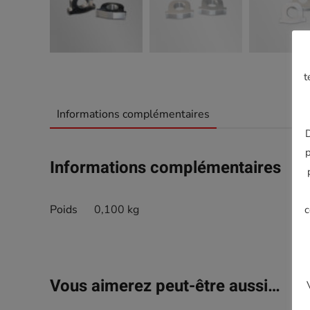
t
Informations complémentaires
D
p
Informations complémentaires
Poids
0,100 kg
c
Vous aimerez peut-être aussi…