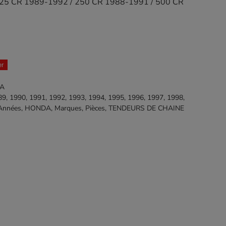
125 CR 1989-1992 / 250 CR 1988-1991 / 500 CR
er
NA
89
,
1990
,
1991
,
1992
,
1993
,
1994
,
1995
,
1996
,
1997
,
1998
,
Années
,
HONDA
,
Marques
,
Pièces
,
TENDEURS DE CHAINE