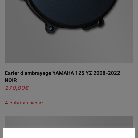
Carter d’embrayage YAMAHA 125 YZ 2008-2022
NOIR
170,00
€
Ajouter au panier