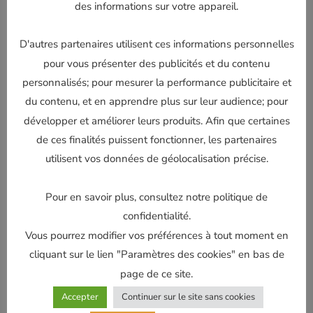
des informations sur votre appareil.
D'autres partenaires utilisent ces informations personnelles
pour vous présenter des publicités et du contenu
3 points de biellette de suspension YAMAHA 125-250
personnalisés; pour mesurer la performance publicitaire et
YZ 2005-2022/ 250-450 YZF 2005 / 250-450 WRF
2005-2006
du contenu, et en apprendre plus sur leur audience; pour
190,00
€
développer et améliorer leurs produits. Afin que certaines
de ces finalités puissent fonctionner, les partenaires
Lire la suite
utilisent vos données de géolocalisation précise.
Pour en savoir plus, consultez notre politique de
confidentialité.
Vous pourrez modifier vos préférences à tout moment en
cliquant sur le lien "Paramètres des cookies" en bas de
page de ce site.
Accepter
Continuer sur le site sans cookies